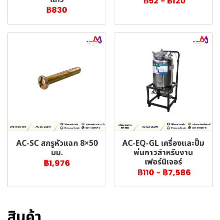
฿52
-
฿120
฿830
AC-SC สกรูหัวแฉก 8×50
AC-EQ-GL เครื่องและปั๊ม
มม.
พ่นกาวสำหรับงาน
เฟอร์นิเจอร์
฿1,976
฿110
-
฿7,586
สินค้า