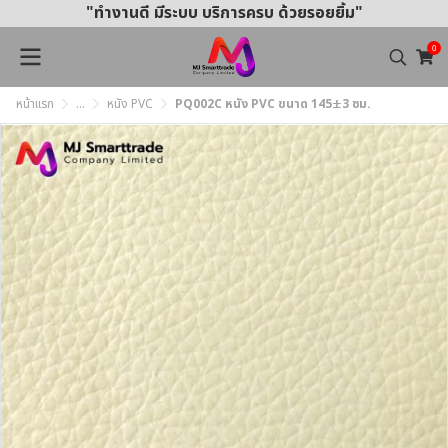
"ทำงานดี มีระบบ บริการครบ ด้วยรอยยิ้ม"
0
หน้าแรก
...
หนัง PVC
PQ002C หนัง PVC ขนาด 145±3 ซม.