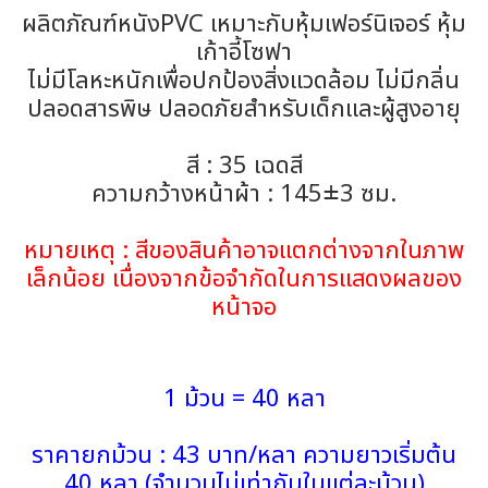
ผลิตภัณฑ์หนังPVC เหมาะกับหุ้มเฟอร์นิเจอร์ หุ้ม
เก้าอี้โซฟา
ไม่มีโลหะหนักเพื่อปกป้องสิ่งแวดล้อม ไม่มีกลิ่น
ปลอดสารพิษ ปลอดภัยสำหรับเด็กและผู้สูงอายุ
สี : 35 เฉดสี
ความกว้างหน้าผ้า : 145±3 ซม.
หมายเหตุ : สีของสินค้าอาจแตกต่างจากในภาพ
เล็กน้อย เนื่องจากข้อจำกัดในการแสดงผลของ
หน้าจอ
1 ม้วน = 40 หลา
ราคายกม้วน : 43 บาท/หลา ความยาวเริ่มต้น
40 หลา (จำนวนไม่เท่ากันในแต่ละม้วน)