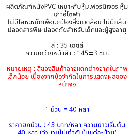
ผลิตภัณฑ์หนังPVC เหมาะกับหุ้มเฟอร์นิเจอร์ หุ้ม
เก้าอี้โซฟา
ไม่มีโลหะหนักเพื่อปกป้องสิ่งแวดล้อม ไม่มีกลิ่น
ปลอดสารพิษ ปลอดภัยสำหรับเด็กและผู้สูงอายุ
สี : 35 เฉดสี
ความกว้างหน้าผ้า : 145±3 ซม.
หมายเหตุ : สีของสินค้าอาจแตกต่างจากในภาพ
เล็กน้อย เนื่องจากข้อจำกัดในการแสดงผลของ
หน้าจอ
1 ม้วน = 40 หลา
ราคายกม้วน : 43 บาท/หลา ความยาวเริ่มต้น
40 หลา (จำนวนไม่เท่ากันในแต่ละม้วน)