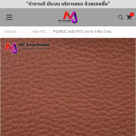
"ทำงานดี มีระบบ บริการครบ ด้วยรอยยิ้ม"
0
หน้าแรก
...
หนัง PVC
PQ002C หนัง PVC ขนาด 145±3 ซม.