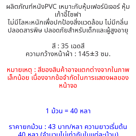
ผลิตภัณฑ์หนังPVC เหมาะกับหุ้มเฟอร์นิเจอร์ หุ้ม
เก้าอี้โซฟา
ไม่มีโลหะหนักเพื่อปกป้องสิ่งแวดล้อม ไม่มีกลิ่น
ปลอดสารพิษ ปลอดภัยสำหรับเด็กและผู้สูงอายุ
สี : 35 เฉดสี
ความกว้างหน้าผ้า : 145±3 ซม.
หมายเหตุ : สีของสินค้าอาจแตกต่างจากในภาพ
เล็กน้อย เนื่องจากข้อจำกัดในการแสดงผลของ
หน้าจอ
1 ม้วน = 40 หลา
ราคายกม้วน : 43 บาท/หลา ความยาวเริ่มต้น
40 หลา (จำนวนไม่เท่ากันในแต่ละม้วน)