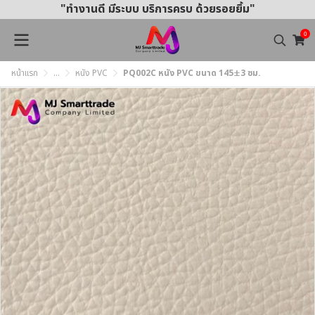
"ทำงานดี มีระบบ บริการครบ ด้วยรอยยิ้ม"
0
หน้าแรก
...
หนัง PVC
PQ002C หนัง PVC ขนาด 145±3 ซม.