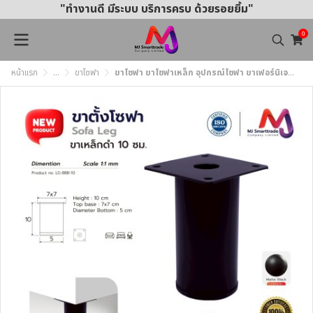
"ทำงานดี มีระบบ บริการครบ ด้วยรอยยิ้ม"
0
หน้าแรก
...
ขาโซฟา
ขาโซฟา ขาโซฟาเหล็ก อุปกรณ์โซฟา ขาเฟอร์นิเจอร์ สีดำด้าน