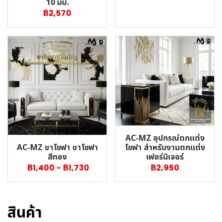
10 มม.
฿2,570
AC-MZ อุปกรณ์ตกแต่ง
AC-MZ ขาโซฟา ขาโซฟา
โซฟา สำหรับงานตกแต่ง
สีทอง
เฟอร์นิเจอร์
฿1,400
-
฿1,730
฿2,950
สินค้า