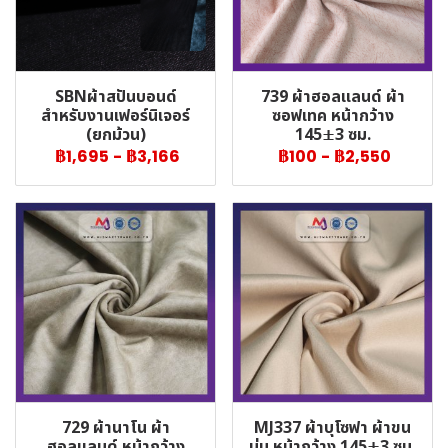
SBNผ้าสปันบอนด์
739 ผ้าฮอลแลนด์ ผ้า
สำหรับงานเฟอร์นิเจอร์
ซอฟเทค หน้ากว้าง
(ยกม้วน)
145±3 ซม.
฿1,695
-
฿3,166
฿100
-
฿2,550
729 ผ้านาโน ผ้า
MJ337 ผ้าบุโซฟา ผ้าขน
ฮอลแลนด์ หน้ากว้าง
นุ่ม หน้ากว้าง 145±3 ซม.