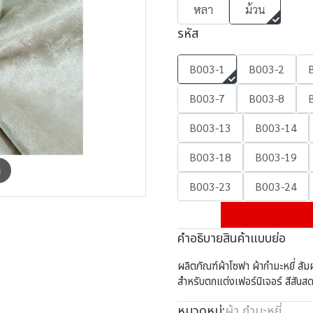
หลา
ม้วน
รหัส
B003-1
B003-2
B003-7
B003-8
B003-13
B003-14
B003-18
B003-19
m
B003-23
B003-24
คำอธิบายสินค้าแบบย่อ
ผลิตภัณฑ์ผ้าโซฟา ผ้ากำมะหยี่ สัมผ
สำหรับตกแต่งเฟอร์นิเจอร์ สีสันส
หมวดหมู่:
ผ้า
,
กำมะหยี่