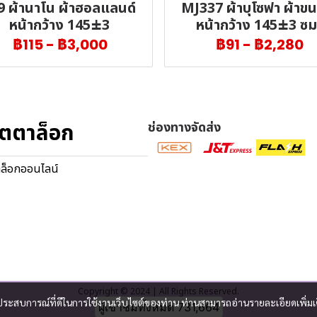
9 ผ้านาโน ผ้าฮอลแลนด์
MJ337 ผ้าบุโซฟา ผ้าขนน
หน้ากว้าง 145±3
หน้ากว้าง 145±3 ซม
฿115
-
฿3,000
฿91
-
฿2,280
ตตาล็อก
ช่องทางจัดส่ง
ล็อกออนไลน์
Copyright © 2024 | All Rights Reserved.
และประสบการณ์ที่ดีในการใช้งานเว็บไซต์ของท่าน ท่านสามารถอ่านรายละเอียดเพิ่มเ
ผู้เข้าชมวันนี้
1,145