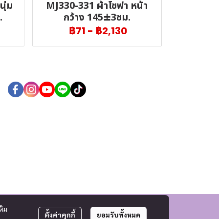
ุ่ม
MJ330-331 ผ้าโซฟา หน้า
.
กว้าง 145±3ซม.
฿71
-
฿2,130
ติม
ตั้งค่าคุกกี้
ยอมรับทั้งหมด