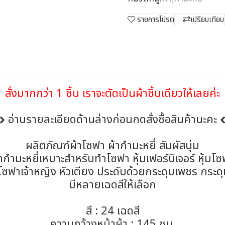
รายการโปรด
เปรียบเทียบ
สั่งมากกว่า 1 ชิ้น เราจะตัดเป็นผ้าชิ้นเดียวให้เลยค่ะ
อ่านรายละเอียดด้านล่างก่อนกดสั่งซื้อสินค้านะคะ
ผลิตภัณฑ์ผ้าโซฟา ผ้ากำมะหยี่ สัมผัสนุ่ม
ากำมะหยี่เหมาะสำหรับทำโซฟา หุ้มเฟอร์นิเจอร์ หุ้มโ
 โซฟาเจ้าหญิง หัวเตียง ประดับด้วยกระดุมเพชร กระด
มีหลายเฉดสีให้เลือก
สี : 24 เฉดสี
ความกว้างหน้าผ้า : 145 ซม.