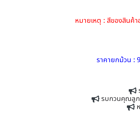
หมายเหตุ : สีของสินค
ราคายกม้วน : 9
รบกวนคุณลูกค้
ห