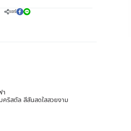
แชร์
ซฟา
ุมคริสตัล สีสันสดใสสวยงาม