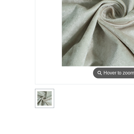
⚲
Hover to zoo