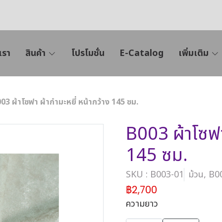
เรา
สินค้า
โปรโมชั่น
E-Catalog
เพิ่มเติม
03 ผ้าโซฟา ผ้ากำมะหยี่ หน้ากว้าง 145 ซม.
B003 ผ้าโซฟา 
145 ซม.
SKU : B003-01
ม้วน, B0
฿2,700
ความยาว