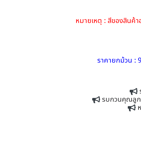
หมายเหตุ : สีของสินค
ราคายกม้วน : 9
รบกวนคุณลูกค้
ห