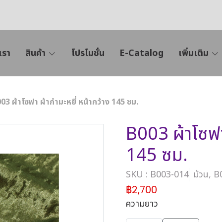
เรา
สินค้า
โปรโมชั่น
E-Catalog
เพิ่มเติม
03 ผ้าโซฟา ผ้ากำมะหยี่ หน้ากว้าง 145 ซม.
B003 ผ้าโซฟา 
145 ซม.
SKU : B003-014
ม้วน, 
฿2,700
ความยาว