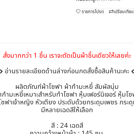
รายการโปรด
เปรียบเทียบ
สั่งมากกว่า 1 ชิ้น เราจะตัดเป็นผ้าชิ้นเดียวให้เลยค่ะ
อ่านรายละเอียดด้านล่างก่อนกดสั่งซื้อสินค้านะคะ
ผลิตภัณฑ์ผ้าโซฟา ผ้ากำมะหยี่ สัมผัสนุ่ม
ากำมะหยี่เหมาะสำหรับทำโซฟา หุ้มเฟอร์นิเจอร์ หุ้มโ
 โซฟาเจ้าหญิง หัวเตียง ประดับด้วยกระดุมเพชร กระด
มีหลายเฉดสีให้เลือก
สี : 24 เฉดสี
ความกว้างหน้าผ้า : 145 ซม.