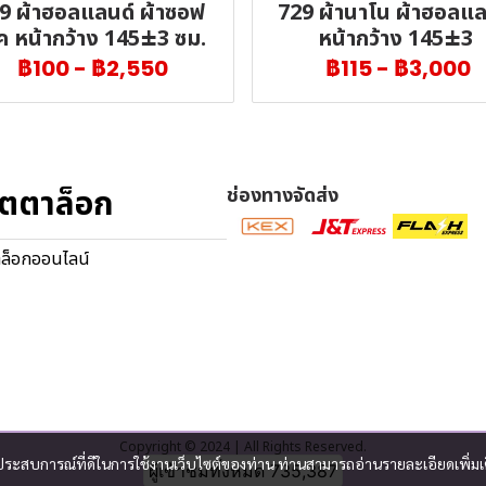
9 ผ้าฮอลแลนด์ ผ้าซอฟ
729 ผ้านาโน ผ้าฮอลแล
ค หน้ากว้าง 145±3 ซม.
หน้ากว้าง 145±3
฿100
-
฿2,550
฿115
-
฿3,000
ตตาล็อก
ช่องทางจัดส่ง
ล็อกออนไลน์
Copyright © 2024 | All Rights Reserved.
และประสบการณ์ที่ดีในการใช้งานเว็บไซต์ของท่าน ท่านสามารถอ่านรายละเอียดเพิ่มเ
ผู้เข้าชมวันนี้
1,023