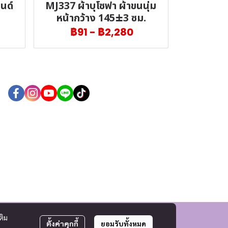
นด์
MJ337 ผ้าบุโซฟา ผ้าขนนุ่ม
หน้ากว้าง 145±3 ซม.
฿91
-
฿2,280
ติม
ตั้งค่าคุกกี้
ยอมรับทั้งหมด