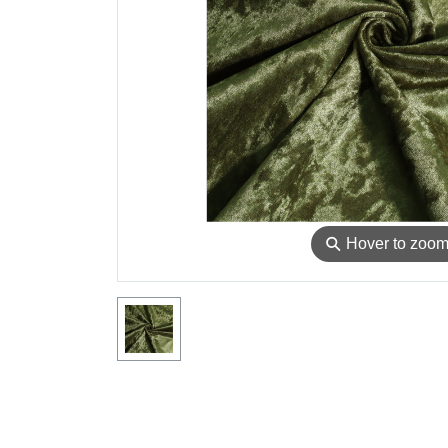
⚲
Hover to zoo