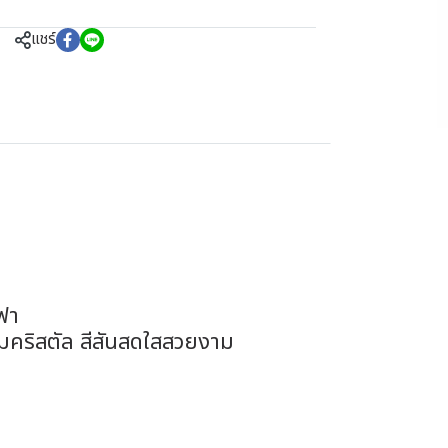
แชร์
ซฟา
ุมคริสตัล สีสันสดใสสวยงาม