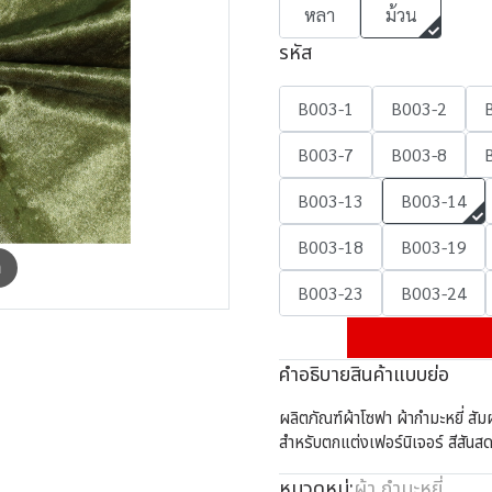
หลา
ม้วน
รหัส
B003-1
B003-2
B003-7
B003-8
B003-13
B003-14
B003-18
B003-19
m
B003-23
B003-24
คำอธิบายสินค้าแบบย่อ
ผลิตภัณฑ์ผ้าโซฟา ผ้ากำมะหยี่ สัมผ
สำหรับตกแต่งเฟอร์นิเจอร์ สีสันส
หมวดหมู่:
ผ้า
,
กำมะหยี่