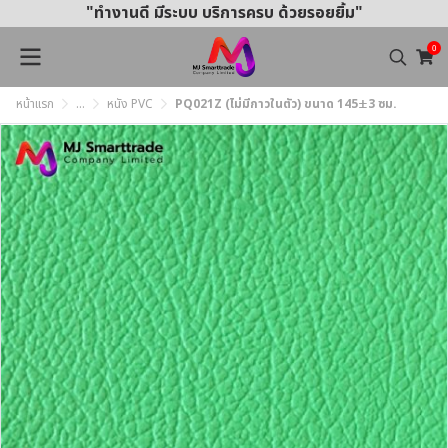
"ทำงานดี มีระบบ บริการครบ ด้วยรอยยิ้ม"
0
หน้าแรก
...
หนัง PVC
PQ021Z (ไม่มีกาวในตัว) ขนาด 145±3 ซม.