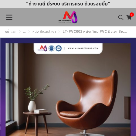
"ทำงานดี มีระบบ บริการครบ ด้วยรอยยิ้ม"
0
หน้าแรก
...
หนัง Bicast เงา
LT-PVC003 หนังเทียม PVC ผิวเงา Bicast หน้ากว้าง 145 ± 3 ซม. หนา 0.7 มม.