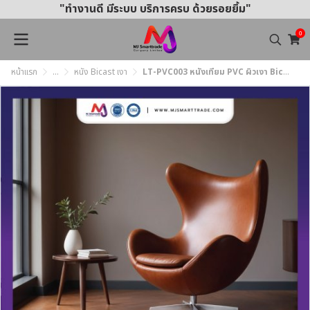
"ทำงานดี มีระบบ บริการครบ ด้วยรอยยิ้ม"
0
หน้าแรก
...
หนัง Bicast เงา
LT-PVC003 หนังเทียม PVC ผิวเงา Bicast หน้ากว้าง 145 ± 3 ซม. หนา 0.7 มม.