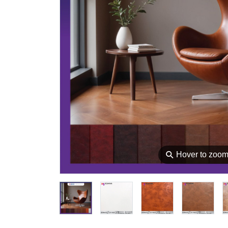
⚲
Hover to zoo