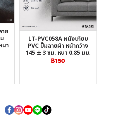
ลาย
่ม
LT-PVC058A หนังเทียม
 หนา
PVC ปั๊มลายผ้า หน้ากว้าง
145 ± 3 ซม. หนา 0.85 มม.
฿150