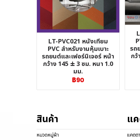
L
P
LT-PVC021 หนังเทียม
รถย
PVC สำหรับงานหุ้มเบาะ
กว้
รถยนต์และเฟอร์นิเจอร์ หน้า
กว้าง 145 ± 3 ซม. หนา 1.0
มม.
฿90
สินค้า
แค
หมวดหมู่ผ้า
แคตตา