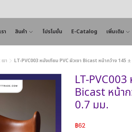
เรา
สินค้า
โปรโมชั่น
E-Catalog
เพิ่มเติม
 เงา
LT-PVC003 หนังเทียม PVC ผิวเงา Bicast หน้ากว้าง 145 ± 
LT-PVC003 ห
Bicast หน้าก
0.7 มม.
฿62