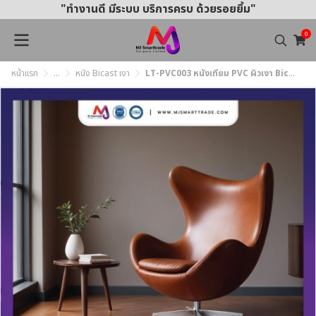
"ทำงานดี มีระบบ บริการครบ ด้วยรอยยิ้ม"
0
หน้าแรก
...
หนัง Bicast เงา
LT-PVC003 หนังเทียม PVC ผิวเงา Bicast หน้ากว้าง 145 ± 3 ซม. หนา 0.7 มม.