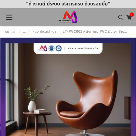
"ทำงานดี มีระบบ บริการครบ ด้วยรอยยิ้ม"
0
หน้าแรก
...
หนัง Bicast เงา
LT-PVC003 หนังเทียม PVC ผิวเงา Bicast หน้ากว้าง 145 ± 3 ซม. หนา 0.7 มม.