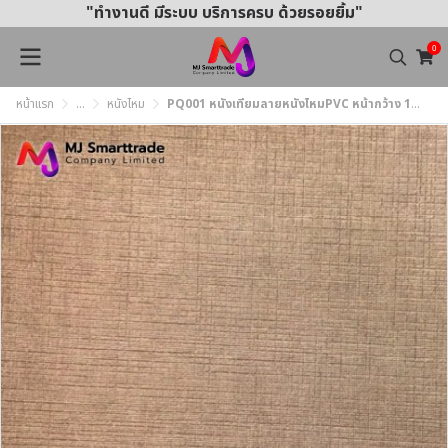
"ทำงานดี มีระบบ บริการครบ ด้วยรอยยิ้ม"
0
หน้าแรก
...
หนังไหม
PQ001 หนังเทียมลายหนังไหมPVC หน้ากว้าง 145±3 ซม.