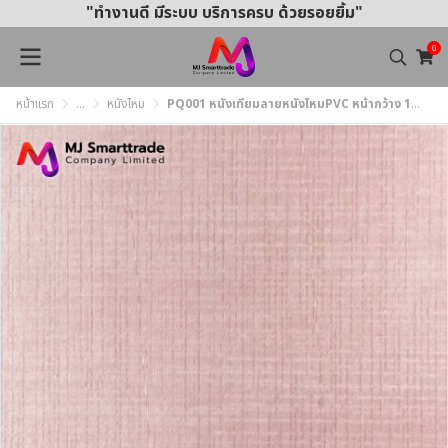
"ทำงานดี มีระบบ บริการครบ ด้วยรอยยิ้ม"
0
หน้าแรก
...
หนังไหม
PQ001 หนังเทียมลายหนังไหมPVC หน้ากว้าง 145±3 ซม.