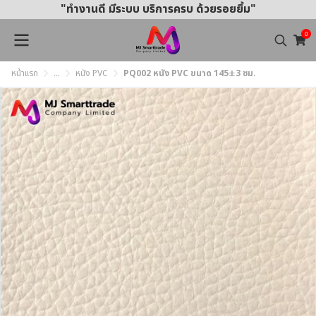
"ทำงานดี มีระบบ บริการครบ ด้วยรอยยิ้ม"
0
หน้าแรก
...
หนัง PVC
PQ002 หนัง PVC ขนาด 145±3 ซม.