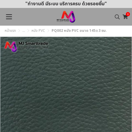
"ทำงานดี มีระบบ บริการครบ ด้วยรอยยิ้ม"
0
หน้าแรก
...
หนัง PVC
PQ002 หนัง PVC ขนาด 145±3 ซม.