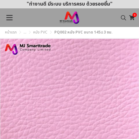
"ทำงานดี มีระบบ บริการครบ ด้วยรอยยิ้ม"
0
หน้าแรก
...
หนัง PVC
PQ002 หนัง PVC ขนาด 145±3 ซม.