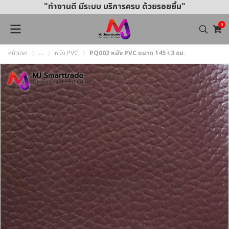
"ทำงานดี มีระบบ บริการครบ ด้วยรอยยิ้ม"
0
หน้าแรก
...
หนัง PVC
PQ002 หนัง PVC ขนาด 145±3 ซม.