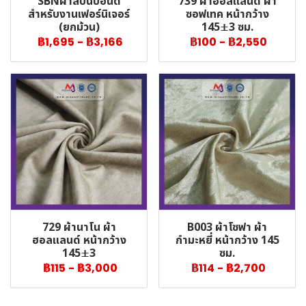
SBNผ้าสปันบอนด์
739 ผ้าฮอลแลนด์ ผ้า
สำหรับงานเฟอร์นิเจอร์
ซอฟเทค หน้ากว้าง
(ยกม้วน)
145±3 ซม.
฿1,695
-
฿3,166
฿100
-
฿2,550
729 ผ้านาโน ผ้า
B003 ผ้าโซฟา ผ้า
ฮอลแลนด์ หน้ากว้าง
กำมะหยี่ หน้ากว้าง 145
145±3
ซม.
฿115
-
฿3,000
฿114
-
฿2,700