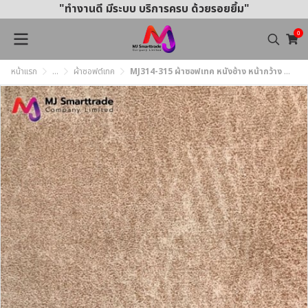
"ทำงานดี มีระบบ บริการครบ ด้วยรอยยิ้ม"
0
หน้าแรก
...
ผ้าซอฟต์เทค
MJ314-315 ผ้าซอฟเทค หนังช้าง หน้ากว้าง 145±3 ซม.