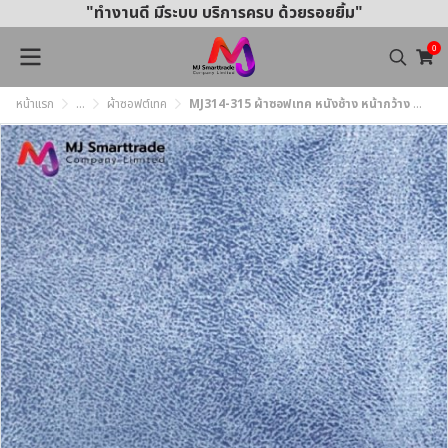
"ทำงานดี มีระบบ บริการครบ ด้วยรอยยิ้ม"
0
หน้าแรก
...
ผ้าซอฟต์เทค
MJ314-315 ผ้าซอฟเทค หนังช้าง หน้ากว้าง 145±3 ซม.