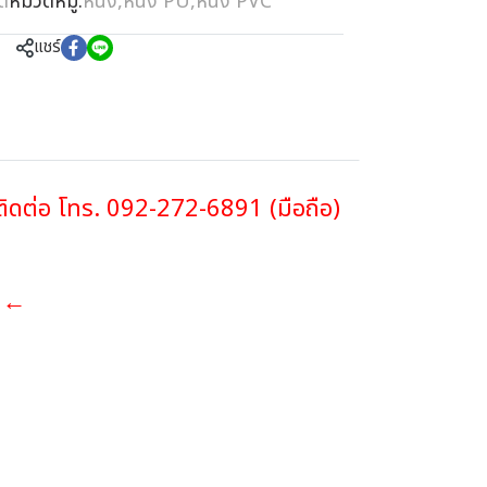
รด
หมวดหมู่:
หนัง
,
หนัง PU
,
หนัง PVC
แชร์
าติดต่อ โทร. 092-272-6891 (มือถือ)
ะ ←