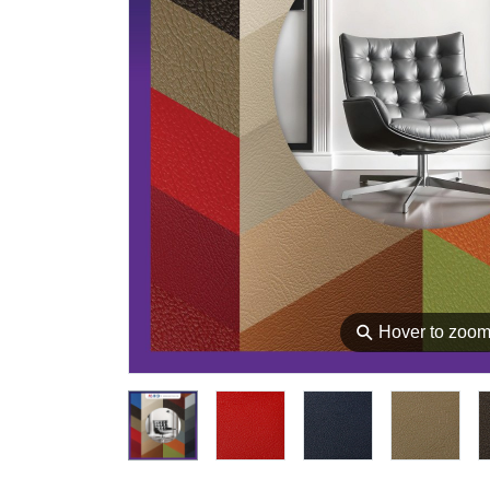
⚲
Hover to zoo