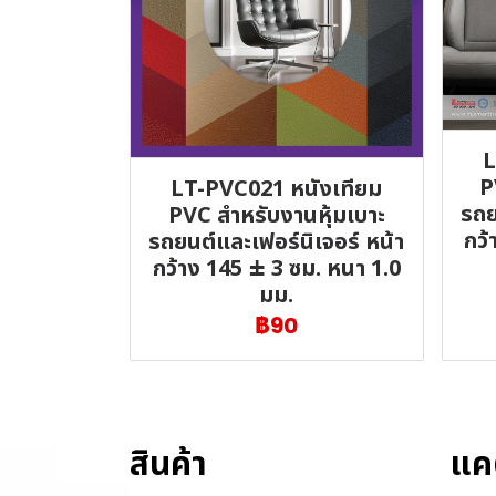
L
P
LT-PVC021 หนังเทียม
รถย
PVC สำหรับงานหุ้มเบาะ
กว้
รถยนต์และเฟอร์นิเจอร์ หน้า
กว้าง 145 ± 3 ซม. หนา 1.0
มม.
฿90
สินค้า
แค