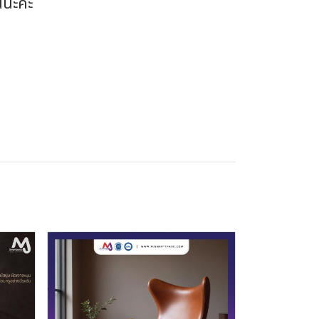
นนะคะ