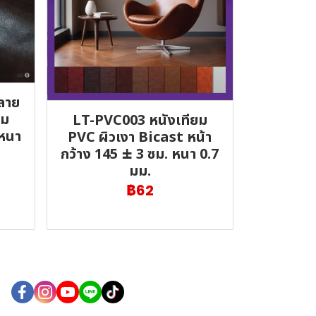
ลาย
่ม
LT-PVC003 หนังเทียม
 หนา
PVC ผิวเงา Bicast หน้า
กว้าง 145 ± 3 ซม. หนา 0.7
มม.
฿62