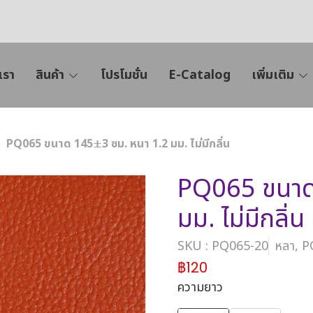
เรา
สินค้า
โปรโมชั่น
E-Catalog
เพิ่มเติม
PQ065 ขนาด 145±3 ซม. หนา 1.2 มม. ไม่มีกลิ่น
PQ065 ขนาด
มม. ไม่มีกลิ่น
SKU : PQ065-20
หลา, 
฿120
ความยาว