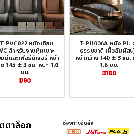
T-PVC022 หนังเทียม
LT-PU006A หนัง PU 
VC สำหรับงานหุ้มเบาะ
ธรรมชาติ เนื้อสัมผัสนุ
นต์และเฟอร์นิเจอร์ หน้า
หน้ากว้าง 140 ± 3 ซม.
าง 145 ± 3 ซม. หนา 1.0
1.6 มม.
มม.
฿150
฿90
ตตาล็อก
ช่องทางจัดส่ง