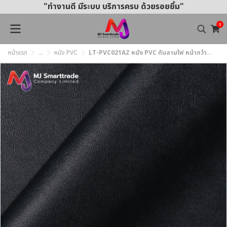
"ทำงานดี มีระบบ บริการครบ ด้วยรอยยิ้ม"
0
หน้าแรก
...
หนัง PVC
LT-PVC021AZ หนัง PVC กันลามไฟ หน้ากว้าง 145 ซม.