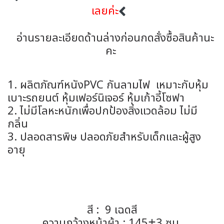
เลยค่ะ
อ่านรายละเอียดด้านล่างก่อนกดสั่งซื้อสินค้านะ
คะ
1. ผลิตภัณฑ์หนังPVC กันลามไฟ เหมาะกับหุ้ม
เบาะรถยนต์ หุ้มเฟอร์นิเจอร์ หุ้มเก้าอี้โซฟา
2. ไม่มีโลหะหนักเพื่อปกป้องสิ่งแวดล้อม ไม่มี
กลิ่น
3. ปลอดสารพิษ ปลอดภัยสำหรับเด็กและผู้สูง
อายุ
สี : 9 เฉดสี
ความกว้างหน้าผ้า : 145±3 ซม.