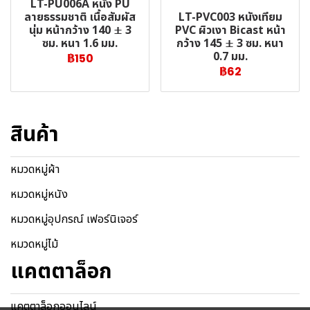
LT-PU006A หนัง PU
LT-PVC003 หนังเทียม
ลายธรรมชาติ เนื้อสัมผัส
PVC ผิวเงา Bicast หน้า
นุ่ม หน้ากว้าง 140 ± 3
กว้าง 145 ± 3 ซม. หนา
ซม. หนา 1.6 มม.
0.7 มม.
฿150
฿62
สินค้า
หมวดหมู่ผ้า
หมวดหมู่หนัง
หมวดหมู่อุปกรณ์ เฟอร์นิเจอร์
หมวดหมู่ไม้
แคตตาล็อก
แคตตาล็อกออนไลน์