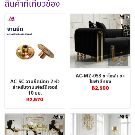
สินค้าที่เกี่ยวข้อง
AC-MZ-053 ขาโซฟา ขา
AC-SC จานยึดน็อต 2 หัว
โซฟาสีทอง
สำหรับงานเฟอร์นิเจอร์
฿2,590
10 มม.
฿2,570