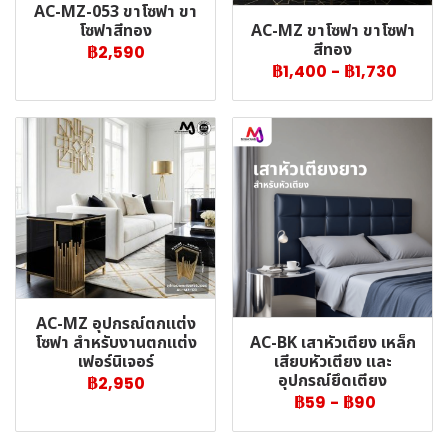
AC-MZ-053 ขาโซฟา ขา
AC-MZ ขาโซฟา ขาโซฟา
โซฟาสีทอง
สีทอง
฿2,590
฿1,400
-
฿1,730
AC-MZ อุปกรณ์ตกแต่ง
AC-BK เสาหัวเตียง เหล็ก
โซฟา สำหรับงานตกแต่ง
เสียบหัวเตียง และ
เฟอร์นิเจอร์
อุปกรณ์ยึดเตียง
฿2,950
฿59
-
฿90