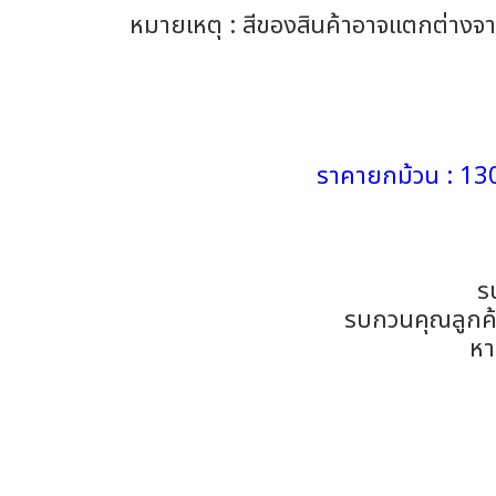
หมายเหตุ : สีของสินค้าอาจแตกต่าง
ราคายกม้วน : 130
รบ
รบกวนคุณลูกค้าถ
หาก