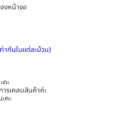
ของหน้าจอ
่ากันในแต่ละม้วน)
ะคะ
การเคลมสินค้าค่ะ
นะคะ