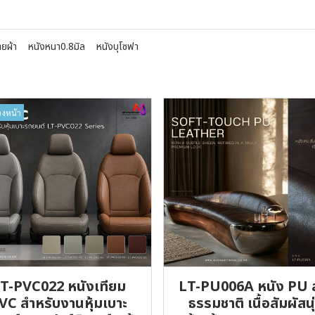
ยผ้า
หนังหนา0.8มิล
หนังบุโซฟา
วงหน้า
T-PVC022 หนังเทียม
LT-PU006A หนัง PU 
VC สำหรับงานหุ้มเบาะ
ธรรมชาติ เนื้อสัมผัสนุ