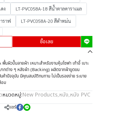
แดง
LT-PVC058A-18 สีน้ำตาลคาราเมล
คาราฟ
LT-PVC058A-20 สีดำหม่น
ซื้อเลย
้นผิวปั๊มลายผ้า เหมาะสำหรับงานหุ้มโซฟา เก้าอี้ เบาะ
ะเภทต่าง ๆ หลังผ้า (Backing) ผลิตจากผ้าขูดขน
ค้าปัจจุบัน มีคุณสมบัติทนทาน ไม่เป็นรอยง่าย ระบาย
ล้อม
รด
หมวดหมู่:
New Products
,
หนัง
,
หนัง PVC
แชร์