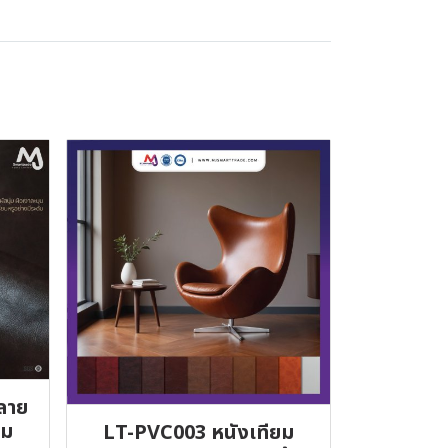
ลาย
่ม
LT-PVC003 หนังเทียม