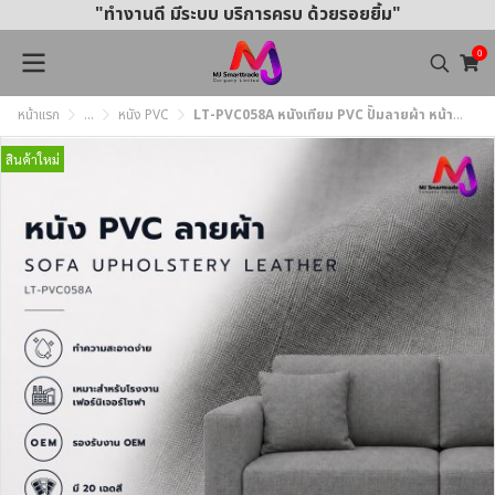
"ทำงานดี มีระบบ บริการครบ ด้วยรอยยิ้ม"
0
หน้าแรก
...
หนัง PVC
LT-PVC058A หนังเทียม PVC ปั๊มลายผ้า หน้ากว้าง 145 ± 3 ซม. หนา 0.85 มม.
สินค้าใหม่