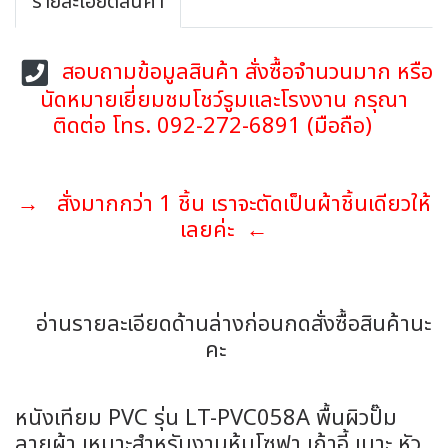
รายละเอียดสินค้า
สอบถามข้อมูลสินค้า สั่งซื้อจำนวนมาก หรือ
นัดหมายเยี่ยมชมโชว์รูมและโรงงาน กรุณา
ติดต่อ โทร. 092-272-6891 (มือถือ)
→ สั่งมากกว่า 1 ชิ้น เราจะตัดเป็นผ้าชิ้นเดียวให้
เลยค่ะ ←
อ่านรายละเอียดด้านล่างก่อนกดสั่งซื้อสินค้านะ
คะ
หนังเทียม PVC รุ่น LT-PVC058A พื้นผิวปั๊ม
ลายผ้า เหมาะสำหรับงานหุ้มโซฟา เก้าอี้ เบาะ หัว