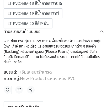
LT-PVC058A-18 สีน้ำตาลคาราเมล
LT-PVC058A-19 สีน้ำตาลคาราฟ
LT-PVC058A-20 สีดำหม่น
คำอธิบายสินค้าแบบย่อ
หนังเทียม PVC รุ่น LT-PVC058A พื้นผิวปั๊มลายผ้า เหมาะสำหรับงานหุ้ม
โซฟา เก้าอี้ เบาะ หัวเตียง และงานบุเฟอร์นิเจอร์ประเภทต่าง ๆ หลังผ้า
(Backing) ผลิตจากผ้าขูดขน (Fleece Fabric) ตามข้อมูลหน้าสินค้า
ปัจจุบัน มีคุณสมบัติทนทาน ไม่เป็นรอยง่าย ระบายอากาศได้ดี และเป็นมิตร
ต่อสิ่งแวดล้อม
แบรนด์:
เอ็มเจ สมาร์ทเทรด
หมวดหมู่:
New Products
,
หนัง
,
หนัง PVC
แชร์