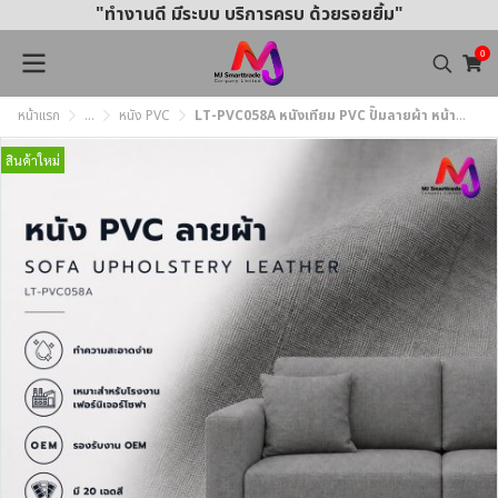
"ทำงานดี มีระบบ บริการครบ ด้วยรอยยิ้ม"
0
หน้าแรก
...
หนัง PVC
LT-PVC058A หนังเทียม PVC ปั๊มลายผ้า หน้ากว้าง 145 ± 3 ซม. หนา 0.85 มม.
สินค้าใหม่