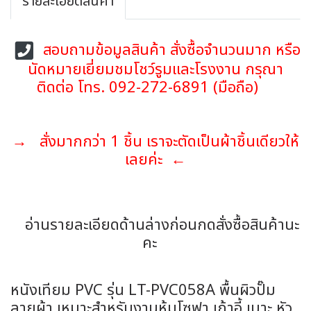
รายละเอียดสินค้า
สอบถามข้อมูลสินค้า สั่งซื้อจำนวนมาก หรือ
นัดหมายเยี่ยมชมโชว์รูมและโรงงาน กรุณา
ติดต่อ โทร. 092-272-6891 (มือถือ)
→ สั่งมากกว่า 1 ชิ้น เราจะตัดเป็นผ้าชิ้นเดียวให้
เลยค่ะ ←
อ่านรายละเอียดด้านล่างก่อนกดสั่งซื้อสินค้านะ
คะ
หนังเทียม PVC รุ่น LT-PVC058A พื้นผิวปั๊ม
ลายผ้า เหมาะสำหรับงานหุ้มโซฟา เก้าอี้ เบาะ หัว