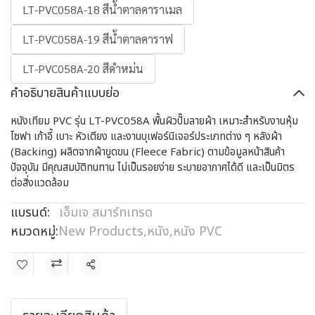
LT-PVC058A-18 สีน้ำตาลคาราเมล
LT-PVC058A-19 สีน้ำตาลคาราฟ
LT-PVC058A-20 สีดำหม่น
คำอธิบายสินค้าแบบย่อ
หนังเทียม PVC รุ่น LT-PVC058A พื้นผิวปั๊มลายผ้า เหมาะสำหรับงานหุ้ม
โซฟา เก้าอี้ เบาะ หัวเตียง และงานบุเฟอร์นิเจอร์ประเภทต่าง ๆ หลังผ้า
(Backing) ผลิตจากผ้าขูดขน (Fleece Fabric) ตามข้อมูลหน้าสินค้า
ปัจจุบัน มีคุณสมบัติทนทาน ไม่เป็นรอยง่าย ระบายอากาศได้ดี และเป็นมิตร
ต่อสิ่งแวดล้อม
แบรนด์:
เอ็มเจ สมาร์ทเทรด
หมวดหมู่:
New Products
,
หนัง
,
หนัง PVC
แชร์