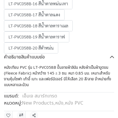
LT-PVC058B-16 สีน้ำตาลหม่นเทา
LT-PVC058B-17 สีน้ำตาลแดง
LT-PVC058B-18 สีน้ำตาลคาราเมล
LT-PVC058B-19 สีน้ำตาลคาราฟ
LT-PVC058B-20 สีดำหม่น
คำอธิบายสินค้าแบบย่อ
หนังเทียม PVC รุ่น LT-PVC058B ปั๊มลายผ้าลินิน หลังผ้าเป็นผ้าขูดขน
(Fleece Fabric) หน้ากว้าง 145 ± 3 ซม. หนา 0.85 มม. เหมาะสำหรับ
งานหุ้มโซฟา เก้าอี้ เบาะ และเฟอร์นิเจอร์ มีให้เลือก 20 สี/ลาย จำหน่ายทั้ง
แบบหลาและม้วน
แบรนด์:
เอ็มเจ สมาร์ทเทรด
หมวดหมู่:
New Products
,
หนัง
,
หนัง PVC
แชร์