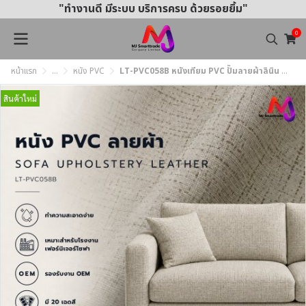
"ทำงานดี มีระบบ บริการครบ ด้วยรอยยิ้ม"
0
หน้าแรก
...
หนัง PVC
LT-PVC058B หนังเทียม PVC ปั๊มลายผ้าลินิน หน้ากว้าง 145 ± 3 ซม. หนา 0.85 มม.
สินค้าใหม่