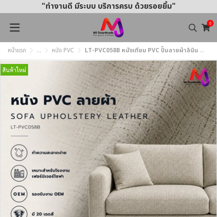
"ทำงานดี มีระบบ บริการครบ ด้วยรอยยิ้ม"
0
หน้าแรก
...
หนัง PVC
LT-PVC058B หนังเทียม PVC ปั๊มลายผ้าลินิน หน้ากว้าง 145 ± 3 ซม. หนา 0.85 มม.
สินค้าใหม่