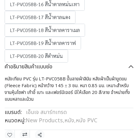
LT-PVC058B-16 สีน้ำตาลหม่นเทา
LT-PVC058B-17 สีน้ำตาลแดง
LT-PVC058B-18 สีน้ำตาลคาราเมล
LT-PVC058B-19 สีน้ำตาลคาราฟ
LT-PVC058B-20 สีดำหม่น
คำอธิบายสินค้าแบบย่อ
หนังเทียม PVC รุ่น LT-PVC058B ปั๊มลายผ้าลินิน หลังผ้าเป็นผ้าขูดขน
(Fleece Fabric) หน้ากว้าง 145 ± 3 ซม. หนา 0.85 มม. เหมาะสำหรับ
งานหุ้มโซฟา เก้าอี้ เบาะ และเฟอร์นิเจอร์ มีให้เลือก 20 สี/ลาย จำหน่ายทั้ง
แบบหลาและม้วน
แบรนด์:
เอ็มเจ สมาร์ทเทรด
หมวดหมู่:
New Products
,
หนัง
,
หนัง PVC
แชร์