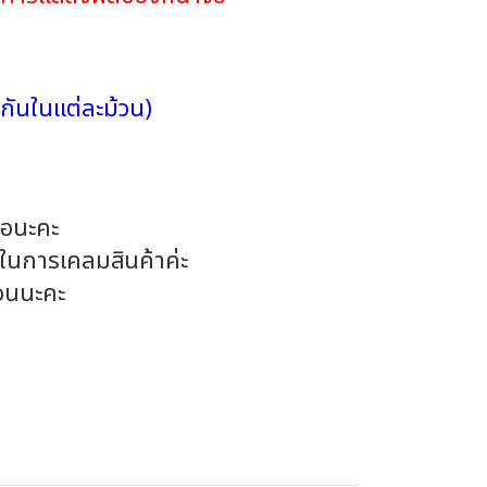
กันในแต่ละม้วน)
้อนะคะ
นในการเคลมสินค้าค่ะ
อนนะคะ