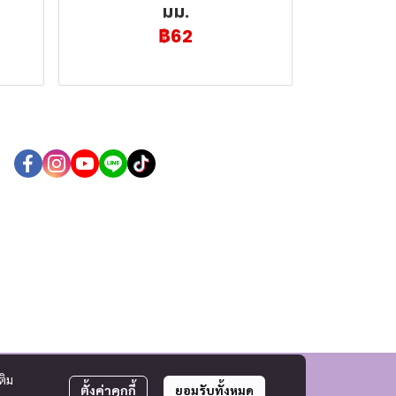
มม.
฿62
ติม
ตั้งค่าคุกกี้
ยอมรับทั้งหมด