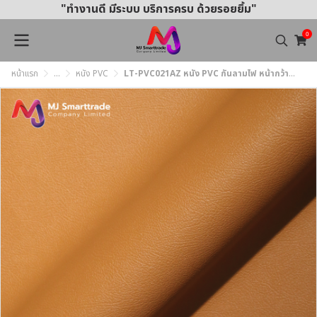
"ทำงานดี มีระบบ บริการครบ ด้วยรอยยิ้ม"
0
หน้าแรก
...
หนัง PVC
LT-PVC021AZ หนัง PVC กันลามไฟ หน้ากว้าง 145 ซม.