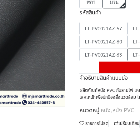
หลา
ม้วน
รหัสสินค้า
LT-PVC021AZ-57
LT
LT-PVC021AZ-60
LT
LT-PVC021AZ-63
LT
คำอธิบายสินค้าแบบย่อ
ผลิตภัณฑ์หนัง PVC กันลามไฟ เหมาะก
โลหะหนักเพื่อปกป้องสิ่งแวดล้อม ไ
หมวดหมู่:
หนัง
,
หนัง PVC
รายการโปรด
เปรียบเทียบ