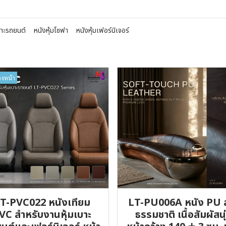
บาะรถยนต์
หนังหุ้มโซฟา
หนังหุ้มเฟอร์นิเจอร์
วงหน้า
T-PVC022 หนังเทียม
LT-PU006A หนัง PU 
VC สำหรับงานหุ้มเบาะ
ธรรมชาติ เนื้อสัมผัสนุ