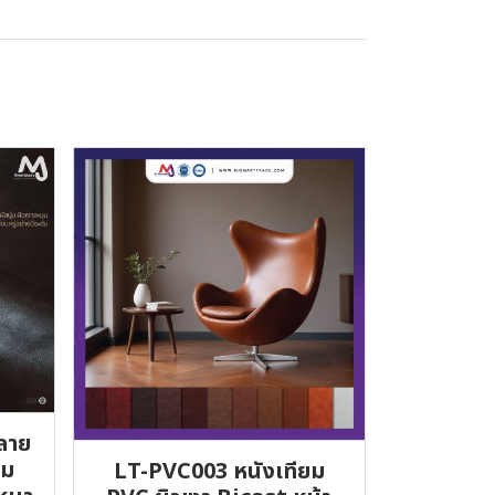
ลาย
่ม
LT-PVC003 หนังเทียม