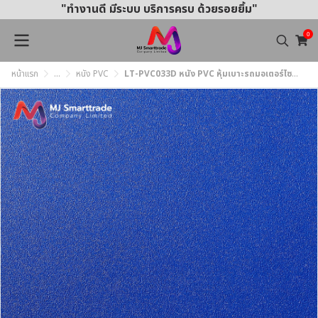
"ทำงานดี มีระบบ บริการครบ ด้วยรอยยิ้ม"
0
หน้าแรก
...
หนัง PVC
LT-PVC033D หนัง PVC หุ้มเบาะรถมอเตอร์ไซค์ หน้ากว้าง 145 ซม.