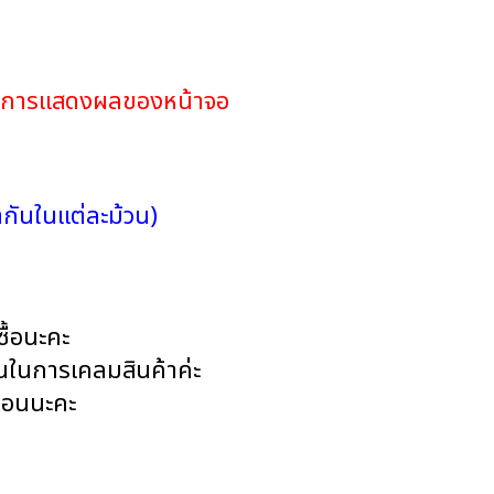
ดในการแสดงผลของหน้าจอ
กันในแต่ละม้วน)
ื้อนะคะ
านในการเคลมสินค้าค่ะ
่อนนะคะ