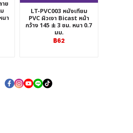
ลาย
่ม
LT-PVC003 หนังเทียม
 หนา
PVC ผิวเงา Bicast หน้า
กว้าง 145 ± 3 ซม. หนา 0.7
มม.
฿62