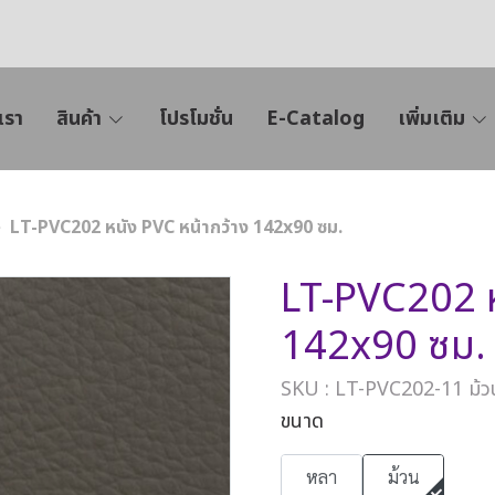
เรา
สินค้า
โปรโมชั่น
E-Catalog
เพิ่มเติม
LT-PVC202 หนัง PVC หน้ากว้าง 142x90 ซม.
LT-PVC202 ห
142x90 ซม.
SKU : LT-PVC202-11 ม้ว
ขนาด
หลา
ม้วน